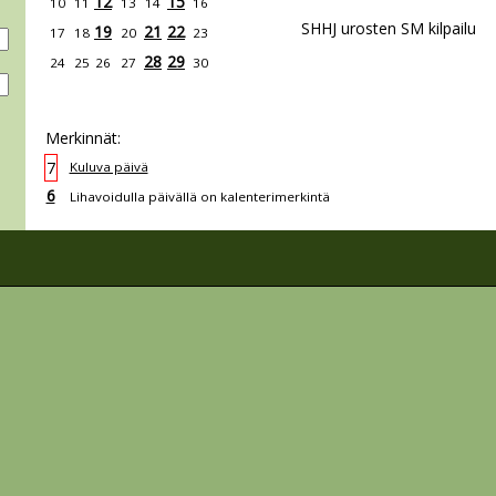
12
15
10
11
13
14
16
SHHJ urosten SM kilpailu
19
21
22
17
18
20
23
28
29
24
25
26
27
30
Merkinnät:
7
Kuluva päivä
6
Lihavoidulla päivällä on kalenterimerkintä