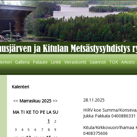
lenteri
Galleria
Palaute
Linkit
Vieraskortit
Säännöt
TOK
Arkisto
Kalenteri
28.11.2025
<<
Marraskuu 2025
>>
HIRV koe Summa/Koriseva
MA
TI
KE
TO
PE
LA
SU
Jukka Pakkala 0400886331
1
2
Kitula/Kirkkovuori/Ihamaa
3
4
5
6
7
8
9
0408375606