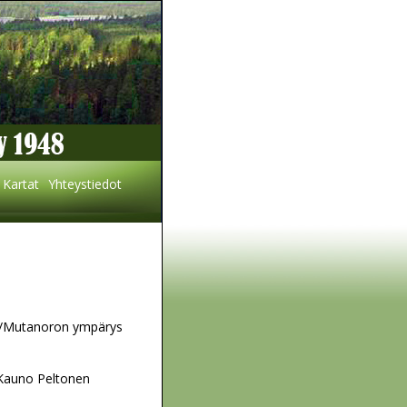
Kartat
Yhteystiedot
/Mutanoron ympärys
 Kauno Peltonen