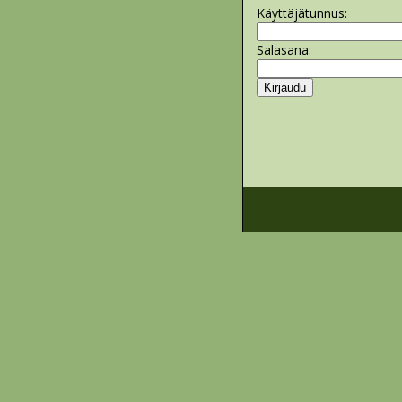
Käyttäjätunnus:
Salasana: